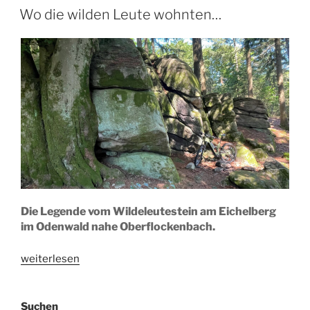
AM
mit
Wo die wilden Leute wohnten…
Mountainbikes
bis
ans
Ende
der
Welt“
Die Legende vom Wildeleutestein am Eichelberg
im Odenwald nahe Oberflockenbach.
„Wo
weiterlesen
die
wilden
Suchen
Leute