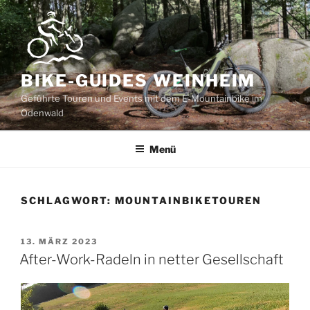
Zum
Inhalt
springen
BIKE-GUIDES WEINHEIM
Geführte Touren und Events mit dem E-Mountainbike im
Odenwald
Menü
SCHLAGWORT:
MOUNTAINBIKETOUREN
VERÖFFENTLICHT
13. MÄRZ 2023
AM
After-Work-Radeln in netter Gesellschaft