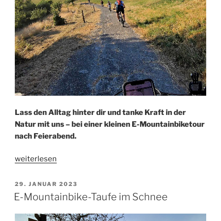
Lass den Alltag hinter dir und tanke Kraft in der
Natur mit uns – bei einer kleinen E-Mountainbiketour
nach Feierabend.
„After-
weiterlesen
Work-
Radeln
VERÖFFENTLICHT
29. JANUAR 2023
AM
in
E-Mountainbike-Taufe im Schnee
netter
Gesellschaft“