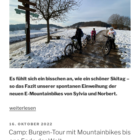
Es fühlt sich ein bisschen an, wie ein schöner Skitag –
so das Fazit unserer spontanen Einweihung der
neuen E-Mountainbikes von Sylvia und Norbert.
„E-
weiterlesen
Mountainbike-
Taufe
VERÖFFENTLICHT
16. OKTOBER 2022
AM
im
Camp: Burgen-Tour mit Mountainbikes bis
Schnee“