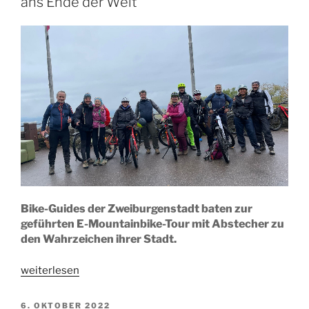
ans Ende der Welt
Bike-Guides der Zweiburgenstadt baten zur
geführten E-Mountainbike-Tour mit Abstecher zu
den Wahrzeichen ihrer Stadt.
„Camp:
weiterlesen
Burgen-
Tour
VERÖFFENTLICHT
6. OKTOBER 2022